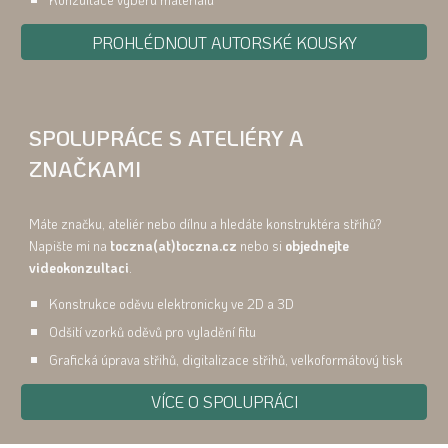
PROHLÉDNOUT AUTORSKÉ KOUSKY
SPOLUPRÁCE S ATELIÉRY A
ZNAČKAMI
Máte značku, ateliér nebo dílnu a hledáte konstruktéra střihů?
Napište mi na
toczna(at)toczna.cz
nebo si
objednejte
videokonzultaci
.
Konstrukce oděvu elektronicky ve 2D a 3D
Odšití vzorků oděvů pro vyladění fitu
Grafická úprava střihů, digitalizace střihů, velkoformátový tisk
VÍCE O SPOLUPRÁCI