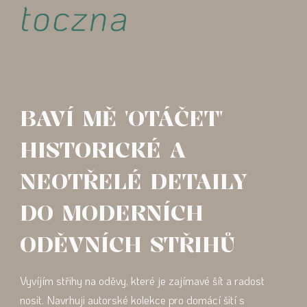
Skip to main content
Skip to navigation
BAVÍ MĚ 'OTÁČET'
HISTORICKÉ A
NEOTŘELÉ DETAILY
DO MODERNÍCH
ODĚVNÍCH STŘIHŮ
Vyvíjím střihy na oděvy, které je zajímavé šít a radost
nosit. Navrhuji autorské kolekce pro domácí šití s