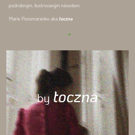
podrobným, ilustrovaným návodem.
Marie Ponomarenko aka
toczna