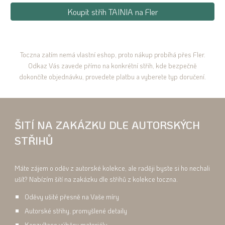
Koupit střih TAINIA na Fler
Toczna zatím nemá vlastní eshop, proto nákup probíhá přes Fler.
Odkaz Vás zavede přímo na konkrétní střih, kde bezpečně
dokončíte objednávku, provedete platbu a vyberete typ doručení.
ŠITÍ NA ZAKÁZKU DLE AUTORSKÝCH
STŘIHŮ
Máte zájem o oděv z autorské kolekce, ale raději byste si ho nechali
ušít? Nabízím šití na zakázku dle střihů z kolekce toczna.
Oděvy ušité přesně na Vaše míry
Autorské střihy, promyšlené detaily
Konzultace výběru materiálu