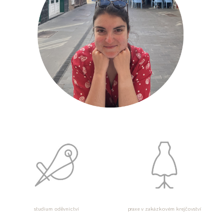
studium oděvnictví
praxe v zakázkovém krejčovství