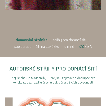
domovská stránka
-
střihy pro domácí šití
-
spolupráce
-
šití na zakázku
-
o mně
-
CZ
/
EN
AUTORSKÉ STŘIHY PRO DOMÁCÍ ŠITÍ
Mojí snahou je tvořit střihy, které jsou zajímavé a dostupné pro
kohokoliv, bez rozdílu úrovně pokročilosti šicích dovedností.